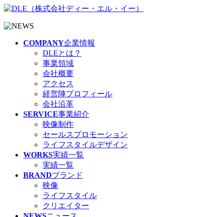
COMPANY
企業情報
DLEとは？
事業領域
会社概要
アクセス
経営陣プロフィール
会社沿革
SERVICE
事業紹介
映像制作
セールスプロモーション
ライフスタイルデザイン
WORKS
実績一覧
実績一覧
BRAND
ブランド
映像
ライフスタイル
クリエイター
NEWS
ニュース