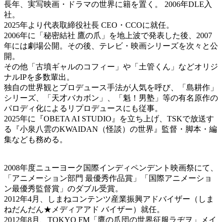
長年、実写映画・ドラマの世界に籍を置く。 2006年DLE入
社。
2025年より代表取締役社長 CEO・CCOに就任。
2006年に「秘密結社 鷹の爪」を地上波で発表した後、2007
年には劇場公開。その後、テレビ・映画シリーズを次々と公
開。
その他「古墳ギャルのコフィー」や「土管くん」などオリジ
ナルIPを多数輩出。
独自の世界観とプロデュース手法が人気を呼び、「島耕作」
シリーズ、「天才バカボン」、「魁！男塾」等の有名原作の
パロディ化によるリプロデュースにも従事。
2025年に『OBETA AI STUDIO』を立ち上げ、TSKで放送す
る『小泉八雲のKWAIDAN（怪談）の世界』監督・脚本・編
集なども務める。
2008年度ニューヨーク国際インディペンデント映画祭にて、
「アニメーション部門 最優秀作品賞」「国際アニメーショ
ン最優秀監督賞」のダブル受賞。
2012年4月、しまねコンテンツ産業振興アドバイザー（しま
ねだんだん★メディアアド バイザー）就任。
2012年8月、TOKYO FM「鷹の爪団の世界征服ラヂヲ」メイ