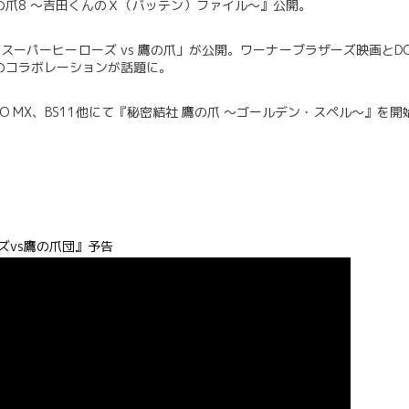
の爪8 ～吉田くんのＸ（バッテン）ファイル～』公開。
C スーパーヒーローズ vs 鷹の爪」が公開。ワーナーブラザーズ映画とD
のコラボレーションが話題に。
KYO MX、BS11他にて『秘密結社 鷹の爪 ～ゴールデン・スペル～』を開
ズvs鷹の爪団』予告