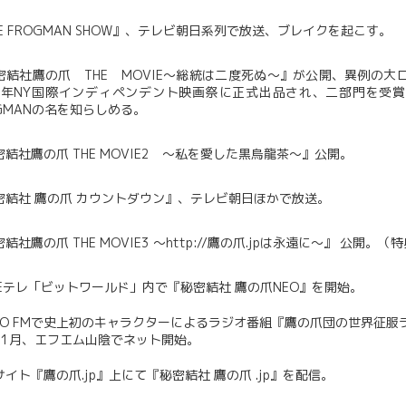
E FROGMAN SHOW』、テレビ朝日系列で放送、ブレイクを起こす。
密結社鷹の爪 THE MOVIE～総統は二度死ぬ～』が公開、異例の
08年NY国際インディペンデント映画祭に正式出品され、二部門を受
OGMANの名を知らしめる。
密結社鷹の爪 THE MOVIE2 ～私を愛した黒烏龍茶～』公開。
密結社 鷹の爪 カウントダウン』、テレビ朝日ほかで放送。
結社鷹の爪 THE MOVIE3 ～http://鷹の爪.jpは永遠に～』 公開。
K Eテレ「ビットワールド」内で『秘密結社 鷹の爪NEO』を開始。
KYO FMで史上初のキャラクターによるラジオ番組『鷹の爪団の世界征服
11月、エフエム山陰でネット開始。
イト『鷹の爪.jp』上にて『秘密結社 鷹の爪 .jp』を配信。