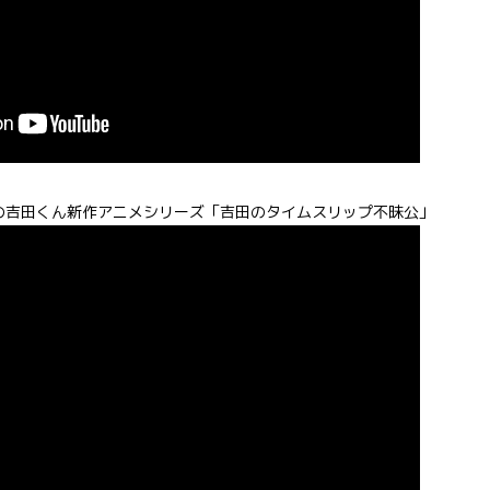
江の吉田くん新作アニメシリーズ「吉田のタイムスリップ不昧公」