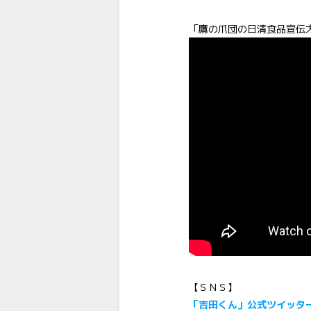
「鷹の爪団の日清食品宣伝
【ＳＮＳ】
「吉田くん」公式ツイッタ