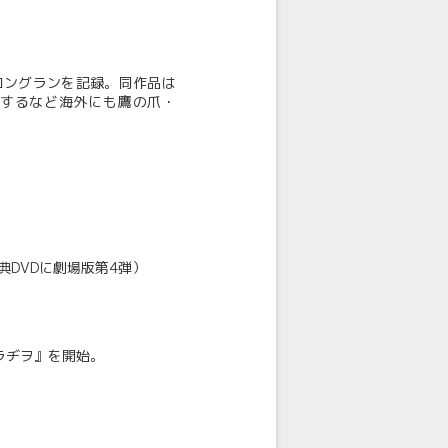
大ロングランを記録。同作品は
賞するなど海外にも鷹の爪・
（特典DVDに劇場版第4弾）
ラヂヲ』を開始。