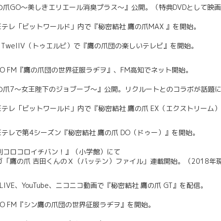
の爪GO～美しきエリエール消臭プラス～』公開。（特典DVDとして映画
K Eテレ「ビットワールド」内で『秘密結社 鷹の爪MAX 』を開始。
12 TwellV（トゥエルビ）で『鷹の爪団の楽しいテレビ』を開始。
KYO FM『鷹の爪団の世界征服ラヂヲ』、FM高知でネット開始。
の爪7～女王陛下のジョブーブ～』公開。リクルートとのコラボが話題
K Eテレ「ビットワールド」内で『秘密結社 鷹の爪 EX（エクストリーム
K Eテレで第4シーズン『秘密結社 鷹の爪 DO（ドゥー）』を開始。
刊コロコロイチバン！』（小学館）にて
ガ「鷹の爪 吉田くんのＸ（バッテン）ファイル」連載開始。（2018年
E LIVE、YouTube、ニコニコ動画で『秘密結社 鷹の爪 GT』を配信。
KYO FM『シン鷹の爪団の世界征服ラヂヲ』を開始。