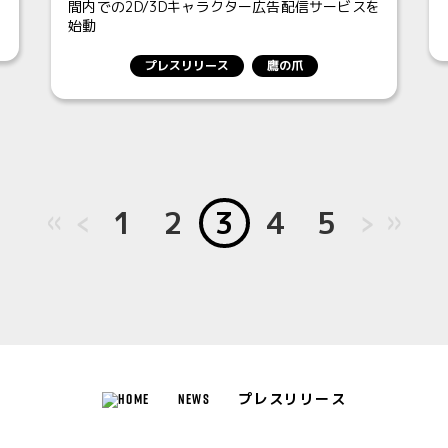
間内での2D/3Dキャラクター広告配信サービスを
始動
プレスリリース
鷹の爪
<<
＜
1
2
3
4
5
＞
>>
NEWS
プレスリリース