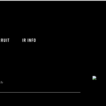
CRUIT
IR INFO
ネル