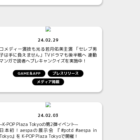
24.02.29
コメディー演技も光る若月佑美主演 「セレブ男
子は手に負えません」TVドラマも後半戦へ 連動
マンガで読者へプレキャンクイズを実施中！
GAME＆APP
プレスリリース
メディア掲載
24.02.03
~K-POP Plaza Tokyoの第2弾イベント~
日本初！aespaの展示会 『#potd #aespa in
Tokyo』を K-POP Plaza Tokyoで開催！