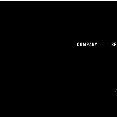
COMPANY
SE
プ