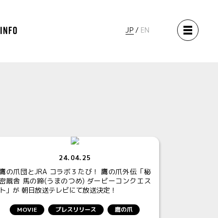
 INFO
JP
EN
24.04.25
鷹の爪団とJRA コラボ３たび！ 鷹の爪外伝「秘
密厩舎 馬の蹄(うまのつめ) ダービーコンクエス
ト」が 朝日放送テレビにて放送決定！
MOVIE
プレスリリース
鷹の爪