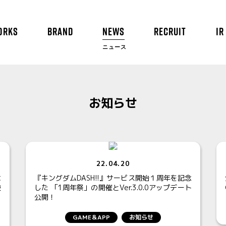
ORKS
BRAND
NEWS
RECRUIT
IR
ニュース
お知らせ
22.04.20
な
『キングダムDASH!!』サービス開始１周年を記念
決
した 「1周年祭」の開催とVer.3.0.0アップデート
公開！
GAME＆APP
お知らせ