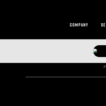
COMPANY
SE
プ