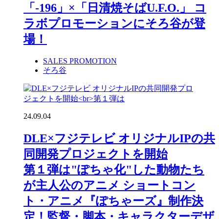
「-196」×「日清焼そばU.F.O.」 コ
ラボプロモーションにそろ谷が登
場！
SALES PROMOTION
そろ谷
24.09.04
DLE×フジテレビ オリジナルIPの共
同開発プロジェクトを開始
第１弾は"ぽちゃ化"した動物たち
が主人公のアニメ ショートコン
ト・アニメ『ぽちゃーズ』制作決
定！監督・脚本・キャラクターデザ