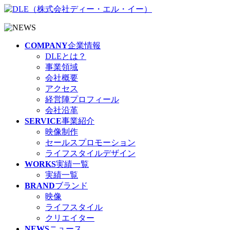
COMPANY
企業情報
DLEとは？
事業領域
会社概要
アクセス
経営陣プロフィール
会社沿革
SERVICE
事業紹介
映像制作
セールスプロモーション
ライフスタイルデザイン
WORKS
実績一覧
実績一覧
BRAND
ブランド
映像
ライフスタイル
クリエイター
NEWS
ニュース