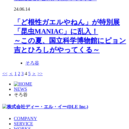
24.06.14
「ど根性ガエルやねん」が特別展
「昆虫MANIAC」に乱入！
～この夏、国立科学博物館にピョン
吉とひろしがやってくる～
そろ谷
<<
＜
1
2
3
4
5
＞
>>
NEWS
そろ谷
COMPANY
SERVICE
WORKS