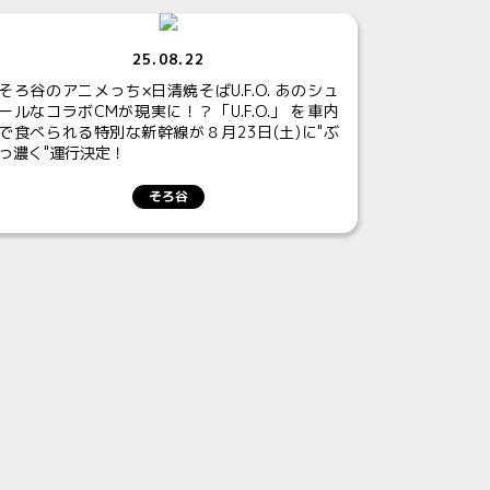
25.08.22
そろ谷のアニメっち×日清焼そばU.F.O. あのシュ
ールなコラボCMが現実に！？「U.F.O.」 を車内
で食べられる特別な新幹線が８月23日(土)に"ぶ
っ濃く"運行決定！
そろ谷