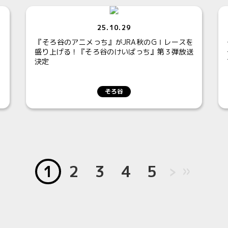
25.10.29
！
『そろ谷のアニメっち』がJRA秋のGⅠレースを
盛り上げる！『そろ谷のけいばっち』第３弾放送
決定
そろ谷
1
2
3
4
5
＞
>>