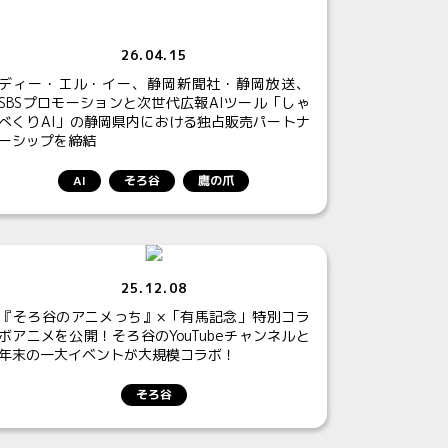
26.04.15
ディー・エル・イー、静岡新聞社・静岡放送、
SBSプロモーションと次世代広報AIツール「しゃ
べくりAI」の静岡県内における独占販売パートナ
ーシップを締結
AI
そろ谷
鷹の爪
25.12.08
『そろ谷のアニメっち』×「有馬記念」特別コラ
ボアニメを公開！そろ谷のYouTubeチャンネルと
年末の一大イベントが大規模コラボ！
そろ谷