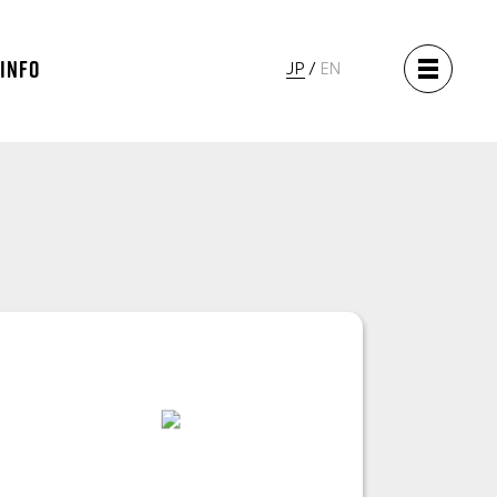
 INFO
JP
EN