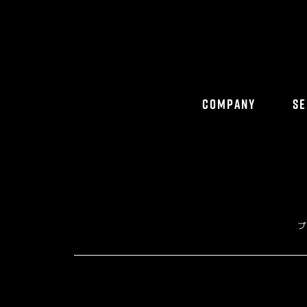
COMPANY
SE
プ