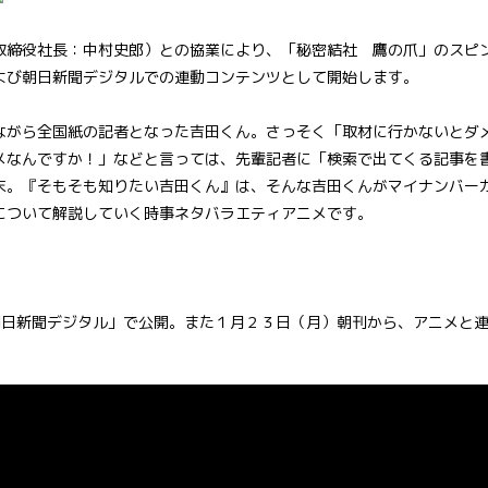
取締役社長：中村史郎）との協業により、「秘密結社 鷹の爪」のスピ
よび朝日新聞デジタルでの連動コンテンツとして開始します。
ながら全国紙の記者となった吉田くん。さっそく「取材に行かないとダ
メなんですか！」などと言っては、先輩記者に「検索で出てくる記事を
末。『そもそも知りたい吉田くん』は、そんな吉田くんがマイナンバー
について解説していく時事ネタバラエティアニメです。
朝日新聞デジタル」で公開。また１月２３日（月）朝刊から、アニメと