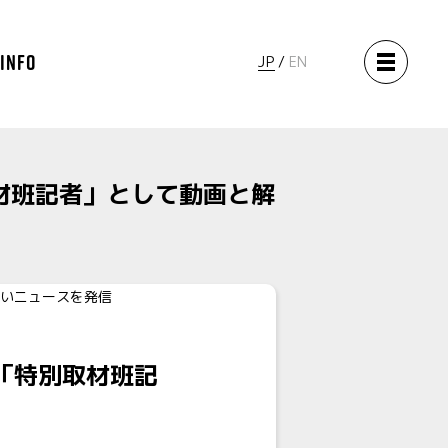
 INFO
JP
EN
材班記者」として動画と解
「特別取材班記