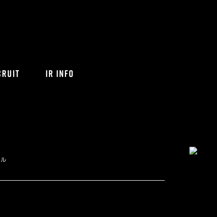
CRUIT
IR INFO
ネル