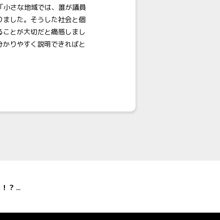
「小さな地域では、誰が議員
りました。そうした社会と個
ることが大切だと痛感しまし
分かりやすく説明できればと
『秘密結社 鷹の爪』の吉田くんが朝日新聞社に入社！？ 「特別取材班記者」として動画と解説紙面でわかりやすいニュースを発信