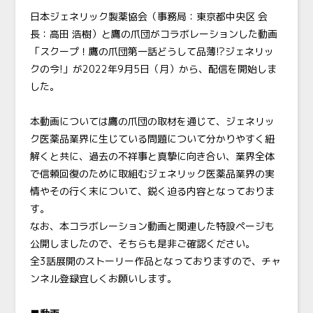
日本ジェネリック製薬協会（事務局：東京都中央区 会
長：高田 浩樹）と鷹の爪団がコラボレーションした動画
「スクープ！鷹の爪団第一話どうして品薄!?ジェネリッ
クの今!」が2022年9月5日（月）から、配信を開始しま
した。
本動画については鷹の爪団の取材を通じて、ジェネリッ
ク医薬品業界に生じている問題について分かりやすく紐
解くと共に、過去の不祥事と真摯に向き合い、業界全体
で信頼回復のために取組むジェネリック医薬品業界の実
情やその行く末について、鋭く迫る内容となっておりま
す。
なお、本コラボレーション動画と関連した特設ページも
公開しましたので、そちらも是非ご確認ください。
全3話展開のストーリー作品となっておりますので、チャ
ンネル登録宜しくお願いします。