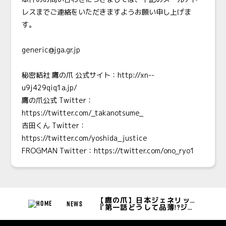
レスまでご連絡をいただきますようお願い申し上げま
す。
generic@jga.gr.jp
秘密結社 鷹の爪 公式サイト：
http://xn--
u9j429qiq1a.jp/
鷹の爪公式 Twitter：
https://twitter.com/_takanotsume_
吉田くん Twitter：
https://twitter.com/yoshida_justice
FROGMAN
Twitter：
https://twitter.com/ono_ryo1
【鷹の爪】日本ジェネリック製薬協会 × 鷹の爪団 スクープ︕鷹の爪団
NEWS
『第一話どうして品薄!?ジェネリックの今!』配信開始