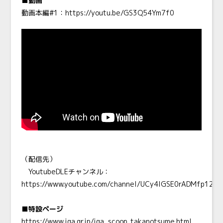
■動画
動画本編#1：
https://youtu.be/GS3Q54Ym7f0
（配信先）
YoutubeDLEチャンネル：
https://www.youtube.com/channel/UCy4lGSE0rADMfp12aU
■特設ページ
https://www.jga.gr.jp/jga_scoop_takanotsume.html