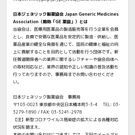
日本ジェネリック製薬協会 Japan Generic Medicines
Association（略称「GE 薬協」）とは
当協会は、医療用医薬品の製造販売等を行う企業を会員
とし、良質で安価な医薬品を安定的に製造・供給し、医
薬品産業の健全な発展を通じて、国民の健康と福祉の向
上に貢献することを目的として活動を行う団体です。新
任報道関係者への業界に関するレクチャーや協会自体へ
の取材対応など、業界の認知や正しい知識の普及活動も
行っておりますので、事務局までお問い合わせくださ
い。
日本ジェネリック製薬協会 事務局
〒103-0023 東京都中央区日本橋本町3-3-4
TEL
: 03-
3279-1890 /
FAX
: 03-3241-2978
【注】新型コロナウイルス感染症の拡大による各種対応
状況を踏まえ、
本件のお問い合わせにつきましては、下記のメールアド