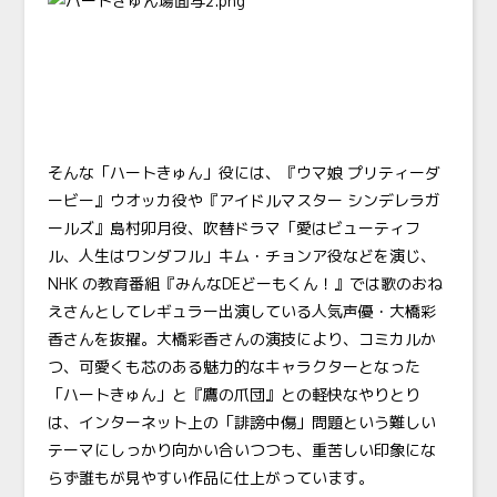
そんな「ハートきゅん」役には、『ウマ娘 プリティーダ
ービー』ウオッカ役や『アイドルマスター シンデレラガ
ールズ』島村卯月役、吹替ドラマ「愛はビューティフ
ル、人生はワンダフル」キム・チョンア役などを演じ、
NHK の教育番組『みんなDEどーもくん！』では歌のおね
えさんとしてレギュラー出演している人気声優・大橋彩
香さんを抜擢。大橋彩香さんの演技により、コミカルか
つ、可愛くも芯のある魅力的なキャラクターとなった
「ハートきゅん」と『鷹の爪団』との軽快なやりとり
は、インターネット上の「誹謗中傷」問題という難しい
テーマにしっかり向かい合いつつも、重苦しい印象にな
らず誰もが見やすい作品に仕上がっています。