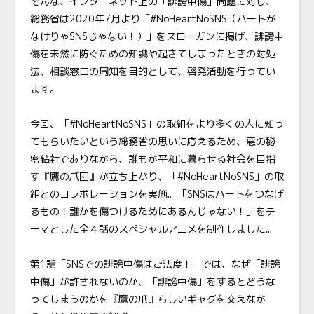
そんな、インターネット上の「誹謗中傷」問題に対し、
総務省は2020年7月より「#NoHeartNoSNS（ハートが
なけりゃSNSじゃない！）」をスローガンに掲げ、誹謗中
傷を未然に防ぐための知識や起きてしまったときの対処
法、相談窓口の周知を目的として、啓発活動を行ってい
ます。
今回、「#NoHeartNoSNS」の取組をより多くの人に知っ
てもらいたいという総務省の思いに応えるため、悪の秘
密結社でありながら、誰もが平和に暮らせる社会を目指
す『鷹の爪団』が立ち上がり、「#NoHeartNoSNS」の取
組とのコラボレーションを実施。「SNSはハートをつなげ
るもの！誰かを傷つけるためにあるんじゃない！」をテ
ーマとした全４話のスペシャルアニメを制作しました。
第1話「SNSでの誹謗中傷はご法度！」では、なぜ「誹謗
中傷」が許されないのか、「誹謗中傷」をするとどうな
ってしまうのかを『鷹の爪』らしいギャグを交えなが