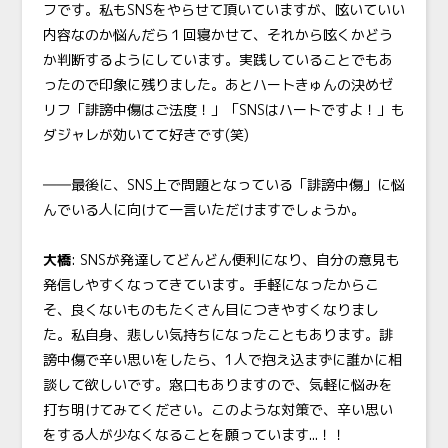
フです。私もSNSをやらせて頂いていますが、呟いていい
内容なのか悩んだら１回寝かせて、それから呟くかどう
か判断するようにしています。実践していることでもあ
ったので印象に残りました。あとハートきゅんの決めゼ
リフ「誹謗中傷はご法度！」「SNSはハートですよ！」も
ダジャレが効いてて好きです(笑)
――最後に、SNS上で問題となっている「誹謗中傷」に悩
んでいる人に向けて一言いただけますでしょうか。
大橋
:
SNS
が発達してどんどん便利になり、自分の意見も
発信しやすくなってきています。手軽になったからこ
そ、良くないものもたくさん目につきやすくなりまし
た。私自身、悲しい気持ちになったこともあります。誹
謗中傷で辛い思いをしたら、1人で抱え込まずに誰かに相
談して欲しいです。窓口もありますので、気軽に悩みを
打ち明けてみてください。このような対策で、辛い思い
をする人が少なくなることを願っています...！！