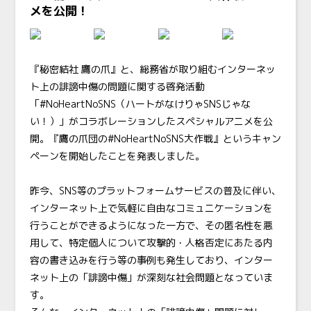
メを公開！
『秘密結社 鷹の爪』と、総務省が取り組むインターネッ
ト上の誹謗中傷の問題に関する啓発活動
「#NoHeartNoSNS（ハートがなけりゃSNSじゃな
い！）」がコラボレーションしたスペシャルアニメを公
開。『鷹の爪団の#NoHeartNoSNS大作戦』というキャン
ペーンを開始したことを発表しました。
昨今、SNS等のプラットフォームサービスの普及に伴い、
インターネット上で気軽に自由なコミュニケーションを
行うことができるようになった一方で、その匿名性を悪
用して、特定個人について攻撃的・人格否定にあたる内
容の書き込みを行う等の事例も発生しており、インター
ネット上の「誹謗中傷」が深刻な社会問題となっていま
す。