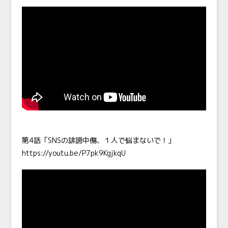
第4話「SNSの誹謗中傷、１人で悩まないで！」
https://youtu.be/P7pk9KgjkqU