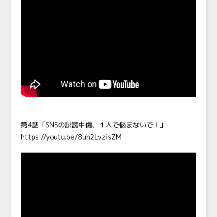
第4話「SNSの誹謗中傷、１人で悩まないで！」
https://youtu.be/8uh2LvzisZM