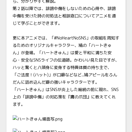
ら、分かりやすく解説。
第２話以降では、誹謗中傷をしないための心得や、誹謗
中傷を受けた時の対処法と相談窓口についてアニメを通
じて学ぶことができます。
更に本アニメでは、「#NoHeartNoSNS」の取組を周知す
るためのオリジナルキャラクター、鳩の「ハートきゅ
ん」が登場。「ハートきゅん」は愛と平和に満ちた安
心・安全なSNSライフの伝道師。かわいい見た目ですが、
ハッと驚くと八頭身に変身する特異体質の持ち主で、
「ご法度！(ハット)」が口癖などなど...鳩アピールをふん
だんに詰め込んだ癖の強いキャラクターです。
「ハートきゅん」はSNSが炎上した総統の前に現れ、SNS
上の「誹謗中傷」の対応策を『鷹の爪団』に教えてくれ
ます。