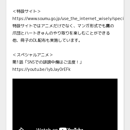
＜特設サイト＞
https://www.soumu.go.jp/use_the_internet_wisely/special
特設サイトではアニメだけでなく、マンガ形式でも鷹の
爪団とハートきゅんのやり取りを楽しむことができる
他、冊子のDL配布も実施しています。
＜スペシャルアニメ＞
第1話「SNSでの誹謗中傷はご法度！」
https://youtu.be/IybJay0rEFk