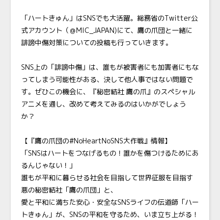
「ハートきゅん」はSNSでも大活躍。総務省のTwitter公
式アカウント（
＠MIC_JAPAN
)にて、鷹の爪団と一緒に
誹謗中傷対策についての投稿も行っていきます。
SNS
上の「誹謗中傷」は、誰もが被害者にも加害者にもな
ってしまう可能性がある、決して他人事ではない問題で
す。ぜひこの機会に、『秘密結社 鷹の爪』のスペシャル
アニメを通し、改めて考えてみるのはいかがでしょう
か？
【『鷹の爪団の#NoHeartNoSNS大作戦』情報】
「SNSはハートをつなげるもの！誰かを傷つけるためにあ
るんじゃない！」
誰もが平和に暮らせる社会を目指して世界征服を目指す
悪の秘密結社「鷹の爪団」と、
愛と平和に満ちた安心・安全なSNSライフの伝道師「ハー
トきゅん」が、SNSの平和を守るため、いま立ち上がる！