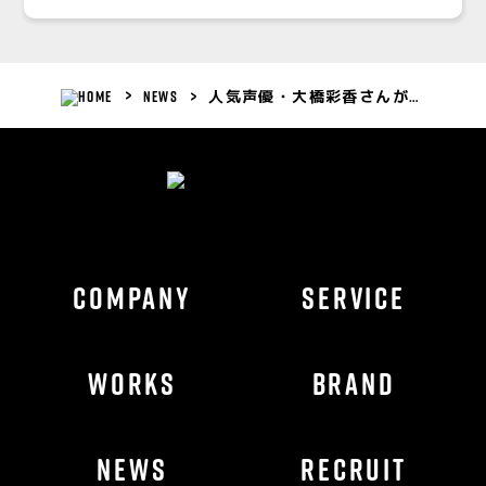
NEWS
人気声優・大橋彩香さんがハト役に！「誹謗中傷はご法度（ハット）です！」 SNS誹謗中傷問題対策を『秘密結社 鷹の爪』と共に学ぶ 総務省「鷹の爪団の#NoHeartNoSNS大作戦」アニメを公開！
COMPANY
SERVICE
WORKS
BRAND
NEWS
RECRUIT