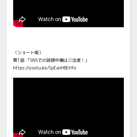
（ショート版）
第1話 「SNSでの誹謗中傷はご法度！」
https://youtu.be/SpEanHBEHfo