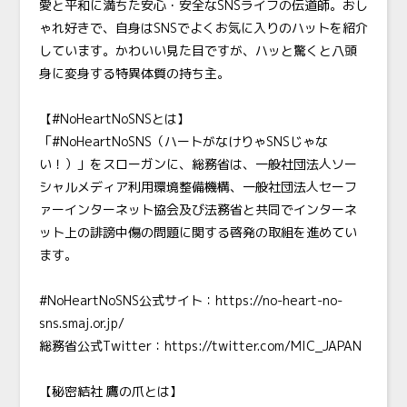
愛と平和に満ちた安心・安全なSNSライフの伝道師。おし
ゃれ好きで、自身はSNSでよくお気に入りのハットを紹介
しています。かわいい見た目ですが、ハッと驚くと八頭
身に変身する特異体質の持ち主。
【#NoHeartNoSNSとは】
「#NoHeartNoSNS（ハートがなけりゃSNSじゃな
い！）」をスローガンに、総務省は、一般社団法人ソー
シャルメディア利用環境整備機構、一般社団法人セーフ
ァーインターネット協会及び法務省と共同でインターネ
ット上の誹謗中傷の問題に関する啓発の取組を進めてい
ます。
#NoHeartNoSNS公式サイト：
https://no-heart-no-
sns.smaj.or.jp/
総務省公式Twitter：
https://twitter.com/MIC_JAPAN
【秘密結社 鷹の爪とは】