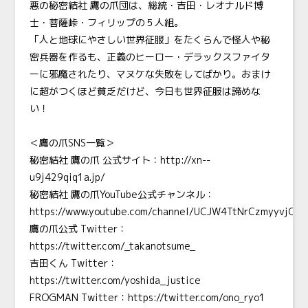
悪の秘密結社 鷹の爪団は、総統・吉田・レオナルド博
士・菩薩峠・フィリップの５人組。
「人と地球にやさしい世界征服」をたくらんで怪人や秘
密兵器を作るも、正義のヒーロー・デラックスファイタ
ーに邪魔されたり、マヌケな失敗をしてばかり。おまけ
に超がつくほど貧乏だけど、今日も世界征服は諦めな
い！
＜鷹の爪SNS一覧＞
秘密結社 鷹の爪 公式サイト：
http://xn--
u9j429qiq1a.jp/
秘密結社 鷹の爪YouTube公式チャンネル：
https://www.youtube.com/channel/UCJW4TtNrCzmyyvjOW
鷹の爪公式 Twitter：
https://twitter.com/_takanotsume_
吉田くん Twitter：
https://twitter.com/yoshida_justice
FROGMAN
Twitter：
https://twitter.com/ono_ryo1