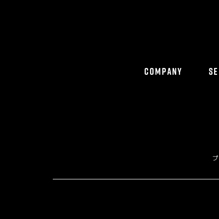
COMPANY
SE
プ