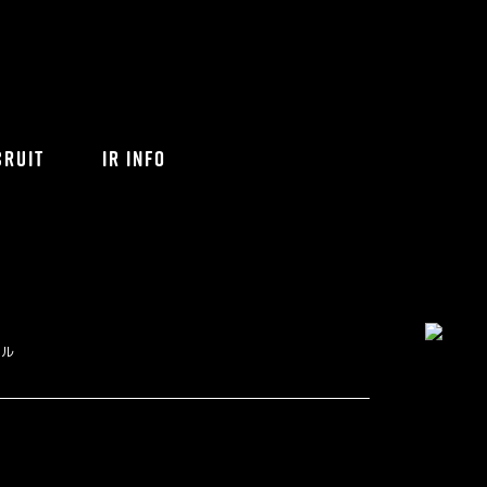
CRUIT
IR INFO
ネル