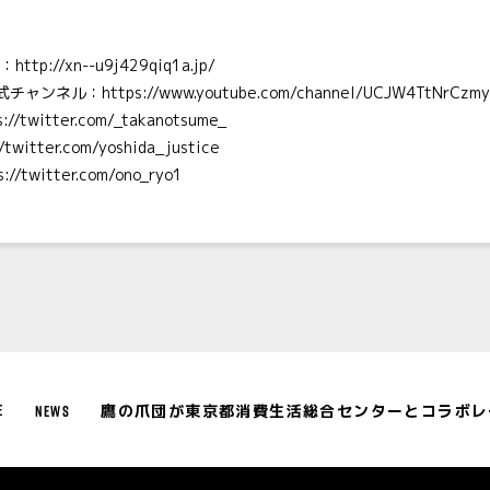
ト：
http://xn--u9j429qiq1a.jp/
公式チャンネル：
https://www.youtube.com/channel/UCJW4TtNrCz
s://twitter.com/_takanotsume_
//twitter.com/yoshida_justice
s://twitter.com/ono_ryo1
NEWS