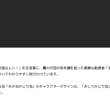
け話はムシ！」を合言葉に、鷹の爪団が若年層を狙った悪質な勧誘者「お
ついてわかりやすく呼びかけています。
る虫「おかねかじり虫」のキャラクターデザインは、「おしりかじり虫
た。