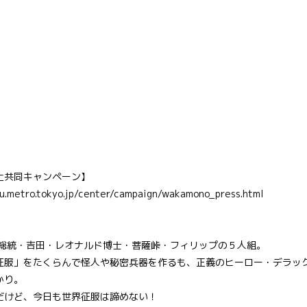
止共同キャンペーン】
tu.metro.tokyo.jp/center/campaign/wakamono_press.html
、総統・吉田・レオナルド博士・菩薩峠・フィリップの５人組。
征服」をたくらんで怪人や秘密兵器を作るも、正義のヒーロー・デラッ
かり。
だけど、今日も世界征服は諦めない！