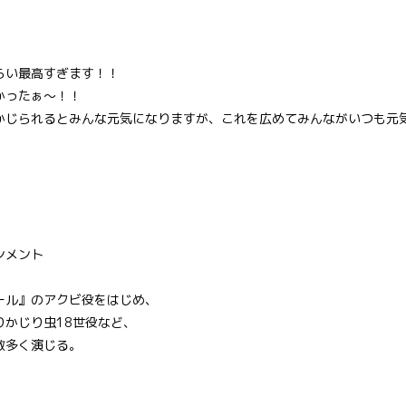
らい最高すぎます！！
かったぁ〜！！
かじられるとみんな元気になりますが、これを広めてみんながいつも元
ンメント
ール』のアクビ役をはじめ、
りかじり虫18世役など、
数多く演じる。