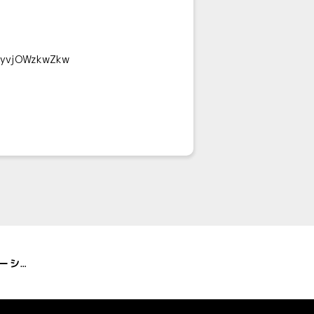
myyvjOWzkwZkw
鷹の爪団が東京都消費生活総合センターとコラボレーション！ 悪質商法被害防止を呼びかけるアニメを公開！あの人気キャラクターが悪者になって登場！？