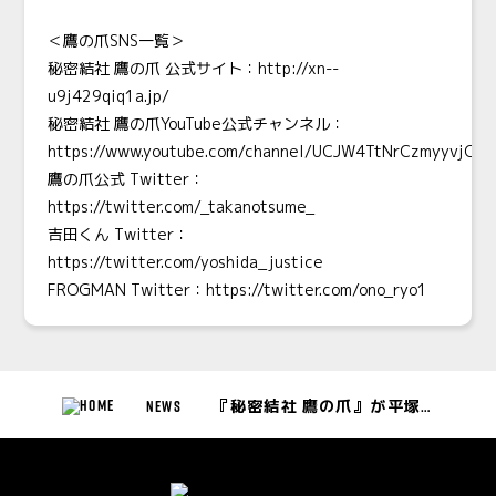
＜鷹の爪SNS一覧＞
秘密結社 鷹の爪 公式サイト：
http://xn--
u9j429qiq1a.jp/
秘密結社 鷹の爪YouTube公式チャンネル：
https://www.youtube.com/channel/UCJW4TtNrCzmyyvjOW
鷹の爪公式 Twitter：
https://twitter.com/_takanotsume_
吉田くん Twitter：
https://twitter.com/yoshida_justice
FROGMAN
Twitter：
https://twitter.com/ono_ryo1
NEWS
『秘密結社 鷹の爪』が平塚競輪を征服！？ 平塚競輪場 初めてのミッドナイト競輪開催記念 コラボレーションアニメを公開！