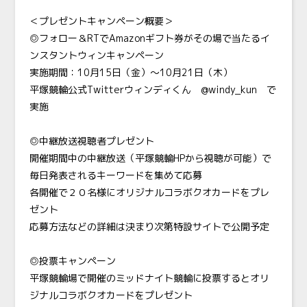
＜プレゼントキャンペーン概要＞
◎フォロー＆RTでAmazonギフト券がその場で当たるイ
ンスタントウィンキャンペーン
実施期間：10月15日（金）～10月21日（木）
平塚競輪公式Twitterウィンディくん @windy_kun で
実施
◎中継放送視聴者プレゼント
開催期間中の中継放送（平塚競輪HPから視聴が可能）で
毎日発表されるキーワードを集めて応募
各開催で２０名様にオリジナルコラボクオカードをプレ
ゼント
応募方法などの詳細は決まり次第特設サイトで公開予定
◎投票キャンペーン
平塚競輪場で開催のミッドナイト競輪に投票するとオリ
ジナルコラボクオカードをプレゼント