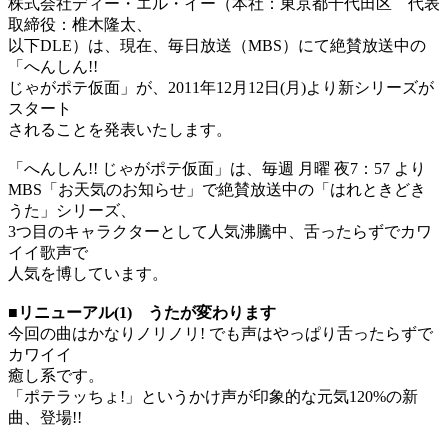
株式会社ディー・エル・イー（本社：東京都千代田区 代表
取締役：椎木隆太、
以下DLE）は、現在、毎日放送（MBS）にて絶賛放送中の
「へんしん!!
じゃがポテ仮面」が、2011年12月12日(月)より新シリーズが
スタート
されることを発表いたします。
「へんしん!! じゃがポテ仮面」は、毎週 月曜 夜7：57 より
MBS「お天気のお知らせ」で絶賛放送中の「はれときどき
うた」シリーズ、
3つ目のキャラクターとして人気沸騰中、舌ったらずでカワ
イイ歌声で
人気を博しています。
■リニューアル(1) うたが変わります
今回の曲はかなりノリノリ! でも声はやっぱり舌ったらずで
カワイイ
癒し系です。
「ポテラッちょ!」というかけ声が印象的な元気120%の新
曲、登場!!