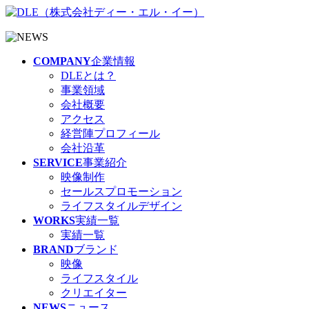
COMPANY
企業情報
DLEとは？
事業領域
会社概要
アクセス
経営陣プロフィール
会社沿革
SERVICE
事業紹介
映像制作
セールスプロモーション
ライフスタイルデザイン
WORKS
実績一覧
実績一覧
BRAND
ブランド
映像
ライフスタイル
クリエイター
NEWS
ニュース