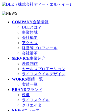
COMPANY
企業情報
DLEとは？
事業領域
会社概要
アクセス
経営陣プロフィール
会社沿革
SERVICE
事業紹介
映像制作
セールスプロモーション
ライフスタイルデザイン
WORKS
実績一覧
実績一覧
BRAND
ブランド
映像
ライフスタイル
クリエイター
NEWS
ニュース