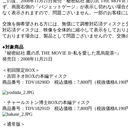
この度、2008年11月21日発売「秘密結社 鷹の爪 THE MOVIE I
ず、画面右側の「バジェットゲージ」が表示し切れない場合が
なく表示されますので、問題ございません。一部のお客様に
交換を御希望される方には、無償にて調整対応済ディスクと
対応済ディスクは、映像を全体的に縮小して表示をしており
ております場合は、製品として問題ございませんので、交換
●対象商品
『秘密結社 鷹の爪 THE MOVIE II~私を愛した黒烏龍茶~』
発売日：2008年11月21日
＜初回限定BOX＞
・吉田ネオBOXの本編ディスク
商品番号：TDV18290D 税込価格：7,800円（税抜価格8,190
・チャールストン博士BOXの本編ディスク
商品番号：TDV18291D 税込価格：7,800円（税抜価格8,190
＜通常版＞