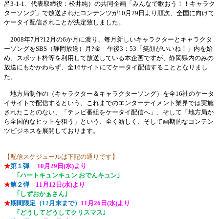
呂
3-1-1
、代表取締役：松井純）の共同企画「みんなで歌おう！！キャラク
ターソング」で放送されたコンテンツが
10
月
29
日より順次、全国に向けて
ケータイ配信されことが決定致しました。
2008
年
7
月?
12
月の
6
か月に渡り、毎月新しいキャラクターとキャラクタ
ーソングを
SBS
（静岡放送）月?金 午後
3
：
53
「笑顔がいいね！」内を始
め、スポット枠等を利用して放送している本企画ですが、静岡県内のみの
放送にもかかわらず、全
16
サイトにてケータイ配信することとなりまし
た。
地方局制作の（キャラクター＆キャラクターソング）を全
16
社のケータ
イサイトで配信するという、これまでのエンターテイメント業界では実施
されたことのない、「テレビ番組をケータイ配信へ」、そして「地方局か
ら全国的なヒットを狙う」という、全く新しく、そして画期的なコンテン
ツビジネスを展開しております。
【配信スケジュールは下記の通りです】
★
第１弾
10
月
29
日
(
水
)
より
｢ハートキュンキュン おでんキュン｣
★
第２弾
11
月
12
日
(
水
)
より
｢しずおかぁさん｣
★
期間限定（
12
月末まで）
11
月
26
日
(
水
)
より
｢どうしてどうしてクリスマス｣