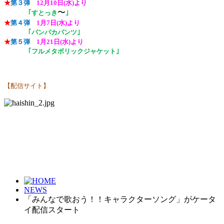
★
第３弾
12
月
10
日
(
水
)
より
〜
｢すとっき
｣
★
第４弾
1
月
7
日
(
水
)
より
｢パンパカパンツ｣
★
第５弾
1
月
21
日
(
水
)
より
｢フルメタボリックジャケット｣
【配信サイト】
NEWS
「みんなで歌おう！！キャラクターソング」がケータ
イ配信スタート