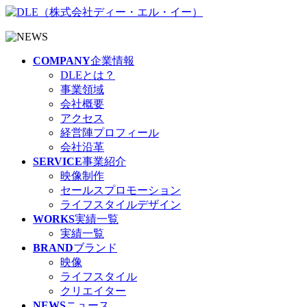
COMPANY
企業情報
DLEとは？
事業領域
会社概要
アクセス
経営陣プロフィール
会社沿革
SERVICE
事業紹介
映像制作
セールスプロモーション
ライフスタイルデザイン
WORKS
実績一覧
実績一覧
BRAND
ブランド
映像
ライフスタイル
クリエイター
NEWS
ニュース