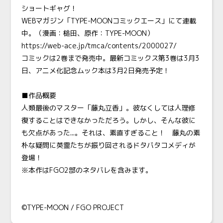
ショートギャグ！
WEB
マガジン「TYPE-MOONコミックエース」にて連載
中。（漫画：槌田、原作：TYPE-MOON）
https://web-ace.jp/tmca/contents/2000027/
コミックは2巻まで発売中。最新コミックス第3巻は3月3
日、アニメ化記念ムック本は3月2日発売予定！
■作品概要
人類最後のマスター「藤丸立香」。彼なくしては人理修
復することはできなかっただろう。しかし、そんな彼に
も欠点があった...。それは、素直すぎること！ 藤丸の素
朴な疑問に英霊たちが振り回されるドタバタコメディが
登場！
※本作はFGO2部のネタバレを含みます。
©TYPE-MOON /
FGO PROJECT