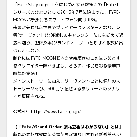
「Fate/stay night」をはじめとする数多くの「Fate」
シリーズのひとつとして2015年7月に始まった、TYPE-
MOONが手掛けるスマートフォン向けRPG。
未来が失われた世界でプレイヤーはマスターとなり、英
霊(サーヴァント)と呼ばれるキャラクターたちを従えて過
去へ遡り、聖杯探索(グランドオーダー)と呼ばれる旅に出
ることになる。
制作にはTYPE-MOON武内崇や奈須きのこをはじめとす
るクリエイター陣が参加し、さらに、作品を彩る豪華声
優陣が集結！
メインストーリーに加え、サーヴァントごとに個別のス
トーリーがあり、500万字を超えるボリュームのシナリ
オが展開される。
公式HP：
https://www.fate-go.jp/
【『Fate/Grand Order 藤丸立香はわからない』とは】
藤丸の素朴な疑問に英霊たちが振り回される新感覚FGO