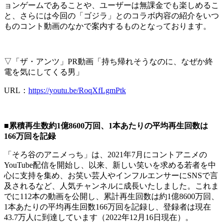
ョンゲームであることや、ユーザーは無課金でも楽しめるこ
と、さらには今回の「ゴジラ」とのコラボ内容の紹介をいつ
ものコント動画のなかで案内するものとなっております。
▽「ザ・アンツ」PR動画「持ち帰れそうなのに、なぜか終
電を気にしてくる男」
URL
：
https://youtu.be/RoqXfLgmPtk
■累積再生数約1億8600万回、1本あたりの平均再生回数は
166万回を記録
「そろ谷のアニメっち」は、2021年7月にコントアニメの
YouTube配信を開始し、以来、新しい笑いを求める若者を中
心に支持を集め、お笑い芸人やインフルエンサーにSNSで言
及されるなど、人気チャンネルに成長いたしました。これま
でに112本の動画を公開し、累計再生回数は約1億8600万回、
1本あたりの平均再生回数166万回を記録し、登録者は現在
43.7万人に到達しています（2022年12月16日現在）。