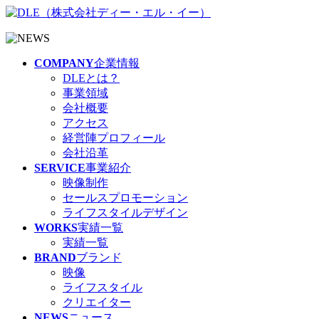
COMPANY
企業情報
DLEとは？
事業領域
会社概要
アクセス
経営陣プロフィール
会社沿革
SERVICE
事業紹介
映像制作
セールスプロモーション
ライフスタイルデザイン
WORKS
実績一覧
実績一覧
BRAND
ブランド
映像
ライフスタイル
クリエイター
NEWS
ニュース