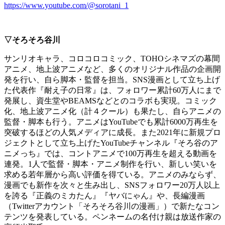
https://www.youtube.com/@sorotani_1
▽そろそろ谷川
サンリオキャラ、コロコロコミック、TOHOシネマズの幕間
アニメ、地上波アニメなど、多くのオリジナル作品の企画開
発を行い、自ら脚本・監督を担当。SNS漫画として立ち上げ
た代表作『耐え子の日常』は、フォロワー累計60万人にまで
発展し、資生堂やBEAMSなどとのコラボも実現。コミック
化、地上波アニメ化（計４クール）も果たし、自らアニメの
監督・脚本も行う。アニメはYouTubeでも累計6000万再生を
突破するほどの人気メディアに成長。また2021年に新規プロ
ジェクトとして立ち上げたYouTubeチャンネル『そろ谷のア
ニメっち』では、コントアニメで100万再生を超える動画を
連発。1人で監督・脚本・アニメ制作を行い、新しい笑いを
求める若年層から高い評価を得ている。アニメのみならず、
漫画でも新作を次々と生み出し、SNSフォロワー20万人以上
を誇る『正義のミカたん』『ヤバにゃん』や、長編漫画
（Twitterアカウント「そろそろ谷川の漫画」）で新たなコン
テンツを発表している。ペンネームの名付け親は放送作家の