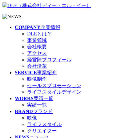
COMPANY
企業情報
DLEとは？
事業領域
会社概要
アクセス
経営陣プロフィール
会社沿革
SERVICE
事業紹介
映像制作
セールスプロモーション
ライフスタイルデザイン
WORKS
実績一覧
実績一覧
BRAND
ブランド
映像
ライフスタイル
クリエイター
NEWS
ニュース