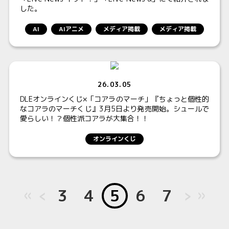
した。
AI
AIアニメ
メディア掲載
メディア掲載
26.03.05
DLEオンラインくじ×「コアラのマーチ」『ちょっと個性的
なコアラのマーチくじ』3月5日より発売開始。シュールで
愛らしい！？個性派コアラが大集合！！
オンラインくじ
<<
＜
3
4
5
6
7
＞
>>