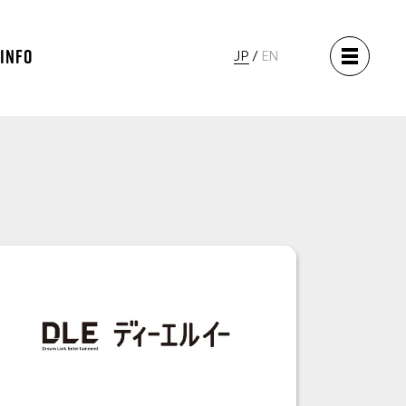
 INFO
JP
EN