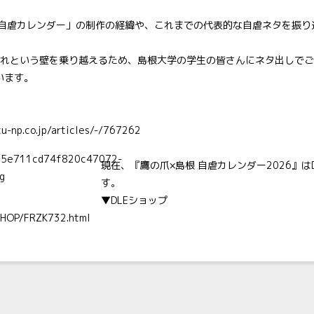
根自虐カレンダー」の制作の経緯や、これまでの代表的な自虐ネタを振り
タ枯れという壁を乗り越えるため、島根大学の学生の皆さんにネタ出しで
います。
u-np.co.jp/articles/-/767262
現在、『鷹の爪×島根 自虐カレンダー2026』は
す。
▼DLEショップ
/SHOP/FRZK732.html