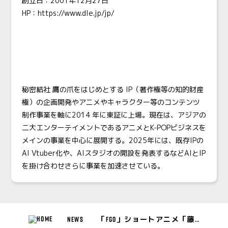
創立日：2001年12月27日
HP：
https://www.dle.jp/jp/
秘密結社 鷹の爪をはじめとする IP（著作権等の知的財産
権）の企画開発やアニメやキャラクター等のコンテンツ
制作事業を軸に2014 年に東証に上場。現在は、アジアの
二大エンターテイメントであるアニメとK-POPビジネスを
メインの事業を中心に展開する。2025年には、既存IPの
AI Vtuber化や、AIスタジオの開設を発表するなどAIとIP
を掛け合わせさらに事業を加速させている。
NEWS
「FGO」ショートアニメ「藤丸立香はわからない」Season3が配信決定！