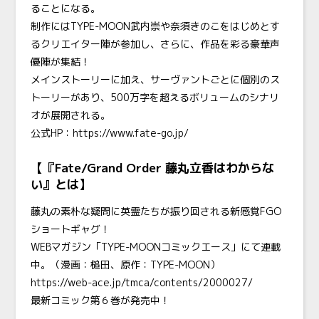
ることになる。
制作にはTYPE-MOON武内崇や奈須きのこをはじめとす
るクリエイター陣が参加し、さらに、作品を彩る豪華声
優陣が集結！
メインストーリーに加え、サーヴァントごとに個別のス
トーリーがあり、500万字を超えるボリュームのシナリ
オが展開される。
公式HP：
https://www.fate-go.jp/
【『Fate/Grand Order 藤丸立香はわからな
い』とは】
藤丸の素朴な疑問に英霊たちが振り回される新感覚FGO
ショートギャグ！
WEB
マガジン「TYPE-MOONコミックエース」にて連載
中。（漫画：槌田、原作：TYPE-MOON）
https://web-ace.jp/tmca/contents/2000027/
最新コミック第６巻が発売中！