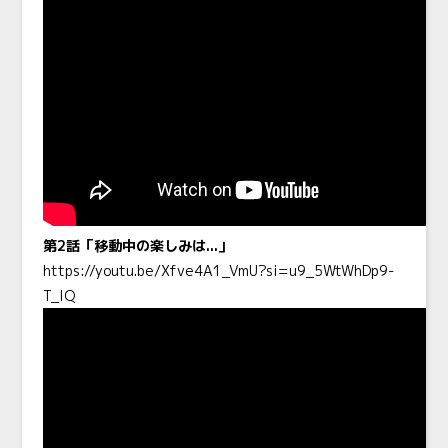
第2話「移動中の楽しみは...」
https://youtu.be/Xfve4A1_VmU?si=u9_5WtWhDp9-
T_lQ