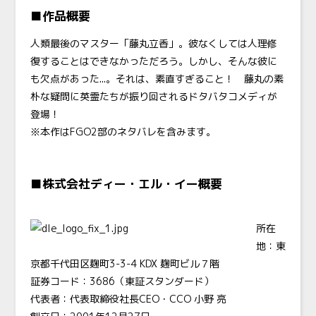
■作品概要
人類最後のマスター「藤丸立香」。彼なくしては人理修
復することはできなかっただろう。しかし、そんな彼に
も欠点があった...。それは、素直すぎること！ 藤丸の素
朴な疑問に英霊たちが振り回されるドタバタコメディが
登場！
※本作はFGO2部のネタバレを含みます。
■株式会社ディー・エル・イー概要
所在
地：東
京都千代田区麹町3-3-4
KDX
麹町ビル７階
証券コード：3686（東証スタンダード）
代表者：代表取締役社長
CEO・CCO
小野 亮