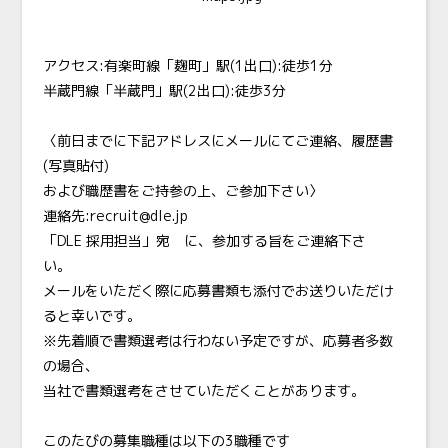
アクセス:有楽町線「麹町」駅(1出口):徒歩1分
半蔵門線「半蔵門」駅(2出口):徒歩3分
〈前日までに下記アドレスにメールにてご連絡、履歴書
(写真貼付)
および職歴書をご持参の上、ご参加下さい〉
連絡先:recruit@dle.jp
「DLE 採用担当」宛 に、参加する旨をご連絡下さ
い。
メールをいただく際に応募書類も添付でお送りいただけ
ると幸いです。
※先着順で書類選考は行わない予定ですが、応募者多数
の場合、
当社で書類選考をさせていただくことがあります。
このたびの募集職種は以下の3職種です