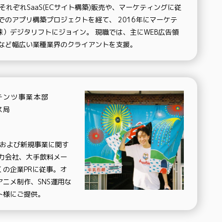
れぞれSaaS(ECサイト構築)販売や、マーケティングに従
でのアプリ構築プロジェクトを経て、 2016年にマーケテ
）デジタリフトにジョイン。 現職では、主にWEB広告領
販など幅広い業種業界のクライアントを支援。
テンツ事業本部
ス局
スおよび新規事業に関す
電力会社、大手飲料メー
の企業PRに従事。オ
ニメ制作、SNS運用な
ト様にご提供。